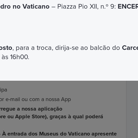
o é recomendada
a pessoas com deficiência e
edro no Vaticano
– Piazza Pio XII, n.º 9:
ENCER
um grau específico de deficiência para a
osto
, para a troca, dirija-se ao balcão do
Carc
 às 16h00.
is incluídos no cartão
ipa
or e-mail ou com a nossa App
regue a nossa aplicação
ore ou Apple Store), graças à qual poderá
-
À entrada dos Museus do Vaticano apresente