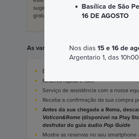
este motivo, a compra do Cartão Omnia
nã
Basílica de São P
sugere-se que se verifique se é necessário 
16 DE AGOSTO
gratuitidade do cartão.
Nos dias
15 e 16 de ag
As vantagens
Argentario 1, das 10h00
Entradas preferenciais em todos os loca
Reserva rápida e fácil
Serviço de assistência com a nossa equ
Receba a confirmação da sua compra p
Antes da sua chegada a Roma, descar
Vatican&Rome
(disponível na Play St
desfrutar do guia áudio
Pop Guide
Mostre as reservas no seu smartphone 