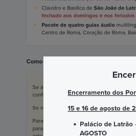
Claustro e Basílica de
São João de Lat
fechado aos domingos e nos feriados 
Pacote de quatro guias áudio
multiling
Centro de Roma, Coração de Roma, Bair
Como funciona o pacote OMNIA Card
Encer
Se adquiriu o Cartão OMNIA no nosso site par
Encerramento dos Pon
confirmação de compra e os códigos QR ne
15 e 16 de agosto de 
Se necessário, os nossos
escritórios
estão 
Para a maioria dos locais incluídos no Cartã
Palácio de Latrão
–
para todas as
pessoas com deficiência
com 
AGOSTO