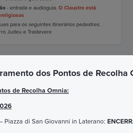
rão
- entrada e audioguia.
O Claustro está
religiosos
ues para os seguintes itinerários pedestres:
ro Judeu e Trastevere
ramento dos Pontos de Recolha
a utilizar os seus serviços, utilize o e-mail de
tos de Recolha Omnia:
le contidos.
2026
sempre à sua disposição.
o OMNIA , é fornecida entrada gratuita e sem filas
 Piazza di San Giovanni in Laterano:
ENCERRA
certificação que aguardam incapacidade. Por