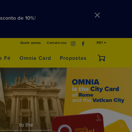
sconto de 10%
!
Quem somos
Contate-nos
PRT
e Fé
Omnia Card
Propostas