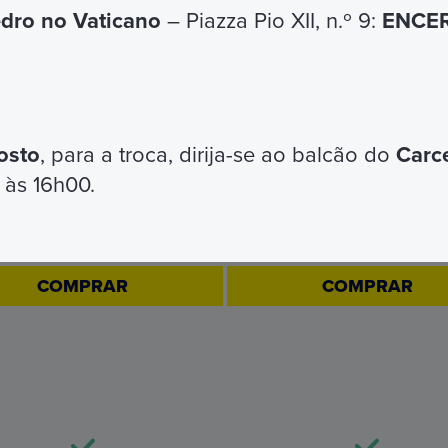
edro no Vaticano
– Piazza Pio XII, n.º 9:
ENCER
osto
, para a troca, dirija-se ao balcão do
Carc
 às 16h00.
OMNIA 72H
OMNIA 24H
€ 149
€ 69
COMPRAR
COMPRAR