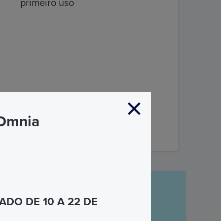
primeiro uso
 Omnia
DESCUBRA MAIS
DO DE 10 A 22 DE
 à sua disposição