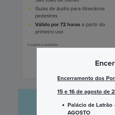
Guias de áudio para itinerários
pedestres
Válido por 72 horas
a partir do
primeiro uso
(*)
sujeito a condições
Encer
DESCUBRA MAIS
Encerramento dos Pon
15 e 16 de agosto de 
Palácio de Latrão
–
AGOSTO
Por telefone ou 