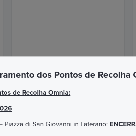
ramento dos Pontos de Recolha
DESCUBRA MAIS
tos de Recolha Omnia:
2026
PRECISA DE AJUDA?
 Piazza di San Giovanni in Laterano:
ENCERRA
e-mail o Atendimento ao Cliente Omnia está