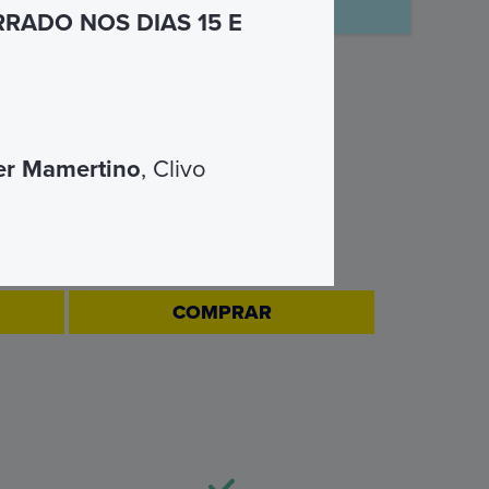
RADO NOS DIAS 15 E
er Mamertino
, Clivo
OMNIA SMART
€ 99
COMPRAR