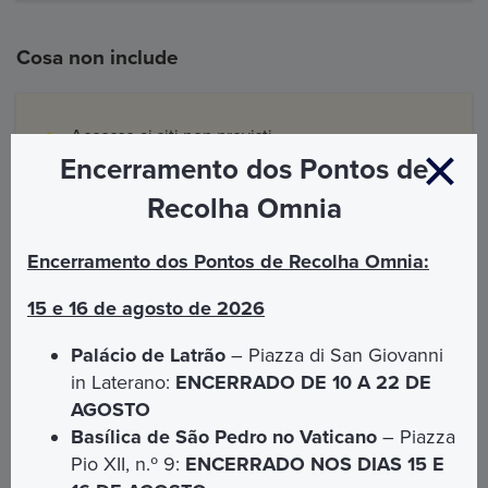
Cosa non include
Accesso ai siti non previsti
Encerramento dos Pontos de
Tutto quanto non espressamente indicato in
"Cos'è incluso"
Recolha Omnia
Encerramento dos Pontos de Recolha Omnia:
15 e 16 de agosto de 2026
Informazioni e accoglienza
Palácio de Latrão
– Piazza di San Giovanni
in Laterano:
ENCERRADO DE 10 A 22 DE
Il nostro accompagnatore vi attenderà davanti
AGOSTO
l'ingresso della Basilica dei Santi XII Apostoli
Basílica de São Pedro no Vaticano
– Piazza
(Piazza dei Santi Apostoli 51)
Pio XII, n.º 9:
ENCERRADO NOS DIAS 15 E
E'
obbligatorio prenotare
la data e l'orario della