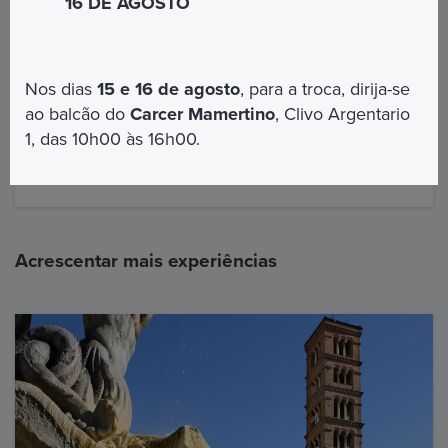
16 DE AGOSTO
visita guidata
E' necessario presentarsi 1
5 minuti prima
dell'orario prenotato per le opportune procedure
di check-in
Nos dias
15 e 16 de agosto
, para a troca, dirija-se
Orari del tour:
il tour è disponibile alle
ore 10:00
ao balcão do
Carcer Mamertino
, Clivo Argentario
1, das 10h00 às 16h00.
Giorni disponibili:
Sabato
(altri giorni su richiesta)
Lingue disponibili: Italiano
Acrescentar mais experiências