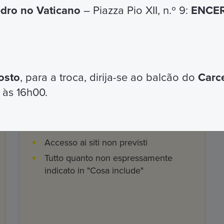
edro no Vaticano
– Piazza Pio XII, n.º 9:
ENCER
ostra App
me
osto
, para a troca, dirija-se ao balcão do
Carc
 às 16h00.
Cosa non include
Accesso ai siti non previsti
Tutto quanto non espressamente
indicato in "Cosa include"