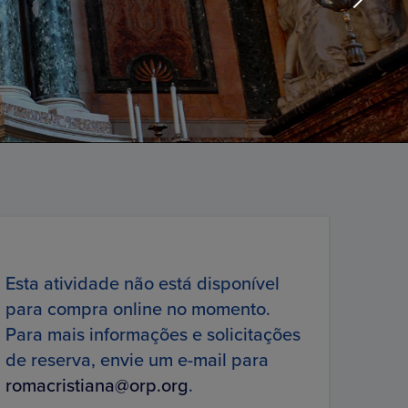
Esta atividade não está disponível
para compra online no momento.
Para mais informações e solicitações
de reserva, envie um e-mail para
romacristiana@orp.org
.