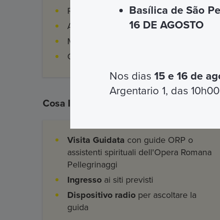
Basílica de São P
Ricevi i tuoi biglietti via mail o con la n
16 DE AGOSTO
Accoglienza e Assistenza Vatican&Ro
Mostra i biglietti sul tuo smartphone
Costi di prenotazione e gestione
Nos dias
15 e 16 de ag
Argentario 1, das 10h00
Cosa Include
Visita Guidata
con guide ORP o
assistenti spirituali dell'Opera Romana
Pellegrinaggi
Ingresso
ai siti previsti
Dispositivo radio
per ascoltare la
guida