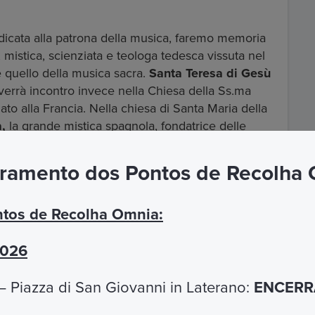
dicata alla patrona della musica, faremo memoria
 mistica, scienziata e teologa tedesca vissuta nel
e quello della musica sacra.
Santa Teresa di Gesù
 verrà incontro invece nella Chiesa della Ss.ma
gato alla Francia. Nella chiesa di Santa Maria della
a,
la grande mistica spagnola, fondatrice delle
ottore della Chiesa, attraverso la contemplazione
zzata dal Bernini.
ramento dos Pontos de Recolha
tos de Recolha Omnia:
2026
 Piazza di San Giovanni in Laterano:
ENCERRA