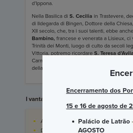
d’Ippona.
Nella Basilica di
S. Cecilia
in Trastevere, de
di Ildegarda di Bingen, Dottore della Chiesa,
XII secolo, che, tra i suoi talenti, ebbe anch
Bambino,
francese e venerata a Lisieux, ci
Trinità dei Monti, luogo di culto da secoli le
Vittoria, potremo ricordare
S. Teresa d’Avil
Carmelitane Scalze, anch’essa proclamata D
della celebre scultura della sua Estasi, reali
Encer
Encerramento dos Pon
I vantaggi
15 e 16 de agosto de 
Palácio de Latrão
–
Accesso garantito su prenotazione
AGOSTO
Dispositivo radio per ascoltare la guida