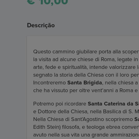
€ 10,00
Descrição
Questo cammino giubilare porta alla scoperta 
la visita ad alcune chiese di Roma, legate in
arte, fede e spiritualità, intende valorizza
segnato la storia della Chiesa con il loro pen
Incontreremo
Santa Brigida
, nella chiesa 
che ha vissuto per oltre vent’anni a Roma e
Potremo poi ricordare
Santa Caterina da S
e Dottore della Chiesa, nella Basilica di S. 
Nella Chiesa di Sant’Agostino scopriremo
S
Edith Stein) filosofa, e teologa ebrea conve
avuto nella sua vita una grande ammirazione