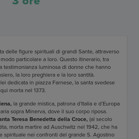
3 ore
delle figure spirituali di grandi Sante, attraverso
 modo particolare a loro. Questo itinerario, tra
re la testimonianza luminosa di donne che hanno
siero, la loro preghiera e la loro santità.
a lei dedicata in piazza Farnese, la santa svedese
 qui morta nel 1373.
iena,
la grande mistica, patrona d’Italia e d’Europa
Maria sopra Minerva, dove il suo corpo riposa.
anta Teresa Benedetta della Croce,
(al secolo
rtita, morta martire ad Auschwitz nel 1942, che ha
 spirituale nei confronti del grande S. Agostino