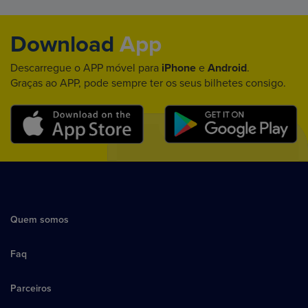
Download
App
Descarregue o APP móvel para
iPhone
e
Android
.
Graças ao APP, pode sempre ter os seus bilhetes consigo.
Quem somos
Faq
Parceiros