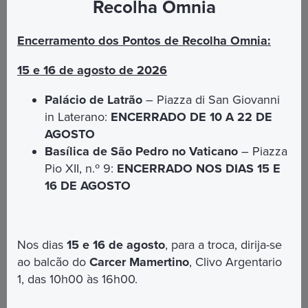
Recolha Omnia
Encerramento dos Pontos de Recolha Omnia:
Vantaggi
15 e 16 de agosto de 2026
Prenotazione facile e veloce
Palácio de Latrão
– Piazza di San Giovanni
Mostra il qrcode sul tuo smartphone
in Laterano:
ENCERRADO DE 10 A 22 DE
AGOSTO
Strutture alberghiere centrali o facilmente
raggiungibili con il trasporto pubblico
Basílica de São Pedro no Vaticano
– Piazza
Pio XII, n.º 9:
ENCERRADO NOS DIAS 15 E
Cancellazione gratuita entro le 48h
16 DE AGOSTO
Assistenza con staff multilingue
Nos dias
15 e 16 de agosto
, para a troca, dirija-se
Pacchetti
ao balcão do
Carcer Mamertino
, Clivo Argentario
1, das 10h00 às 16h00.
PROPOSTA 2 GIORNI A ROMA