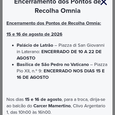
Encerramento dos Pontos de
Recolha Omnia
Encerramento dos Pontos de Recolha Omnia:
O Coração de Roma
15 e 16 de agosto de 2026
Palácio de Latrão
– Piazza di San Giovanni
in Laterano:
ENCERRADO DE 10 A 22 DE
AGOSTO
Basílica de São Pedro no Vaticano
– Piazza
Pio XII, n.º 9:
ENCERRADO NOS DIAS 15 E
16 DE AGOSTO
Nos dias
15 e 16 de agosto
, para a troca, dirija-se
ao balcão do
Carcer Mamertino
, Clivo Argentario
Etapas principais: Campo Marzio – Torre Argentina –
1, das 10h00 às 16h00.
Santa Maria sopra Minerva – San Luigi dei Francesi –