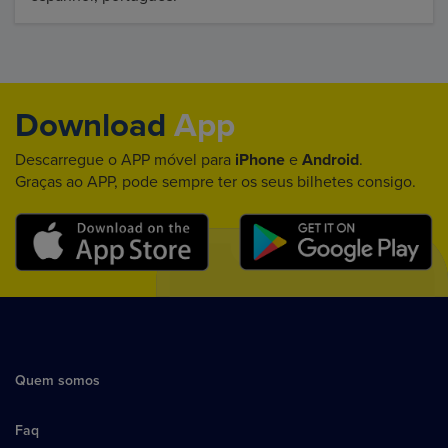
Download
App
Descarregue o APP móvel para
iPhone
e
Android
.
Graças ao APP, pode sempre ter os seus bilhetes consigo.
Quem somos
Faq