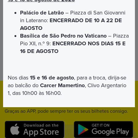
Para se inscrever no evento
clique aqui
Palácio de Latrão
– Piazza di San Giovanni
in Laterano:
ENCERRADO DE 10 A 22 DE
AGOSTO
Basílica de São Pedro no Vaticano
– Piazza
Pio XII, n.º 9:
ENCERRADO NOS DIAS 15 E
16 DE AGOSTO
Para pedidos de alojamento
Contacte-nos
Nos dias
15 e 16 de agosto
, para a troca, dirija-se
ao balcão do
Carcer Mamertino
, Clivo Argentario
Download
App
1, das 10h00 às 16h00.
Descarregue o APP móvel para
iPhone
e
Android
.
Graças ao APP, pode sempre ter os seus bilhetes consigo.