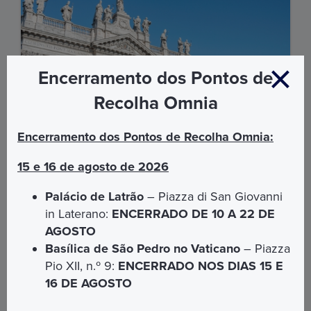
Encerramento dos Pontos de
Recolha Omnia
Encerramento dos Pontos de Recolha Omnia:
15 e 16 de agosto de 2026
Lugares de fé, tempo da Igreja
Palácio de Latrão
– Piazza di San Giovanni
in Laterano:
ENCERRADO DE 10 A 22 DE
Visita guiada ao Palácio de Latrão e à Basílica de São
AGOSTO
João com o seu Claustro.
Basílica de São Pedro no Vaticano
– Piazza
€ 25,00
Pio XII, n.º 9:
ENCERRADO NOS DIAS 15 E
16 DE AGOSTO
DESCUBRA MAIS