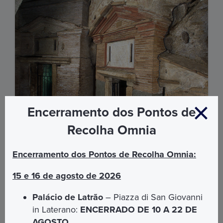
Encerramento dos Pontos de
Recolha Omnia
Palácio de Latrão e Catacumbas de São
Encerramento dos Pontos de Recolha Omnia:
Sebastião
15 e 16 de agosto de 2026
Descubra o coração da fé cristã através de um
itinerário único que combina história, espiritualidade e
Palácio de Latrão
– Piazza di San Giovanni
beleza. Esta experiência inclui a visita ao Palácio de
in Laterano:
ENCERRADO DE 10 A 22 DE
Latrão com audioguia e uma visita guiada às
Catacumbas de São Sebastião, explorando as raízes
AGOSTO