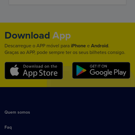
Download
App
Descarregue o APP móvel para
iPhone
e
Android
.
Graças ao APP, pode sempre ter os seus bilhetes consigo.
Quem somos
Faq