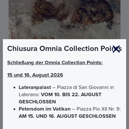
Chiusura Omnia Collection Points
Schließung der Omnia Collection Points:
Die Katakomben von Priscilla
15 und 16. August 2026
Die Katakombe von Priscilla.
Die Königin der
Katakomben.
Lateranpalast
– Piazza di San Giovanni in
Laterano:
VOM 10. BIS 22. AUGUST
€ 12,00
GESCHLOSSEN
Petersdom im Vatikan
– Piazza Pio XII Nr. 9:
MEHR ERFAHREN
AM 15. UND 16. AUGUST GESCHLOSSEN