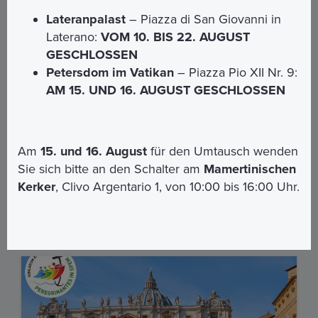
Lateranpalast und Katakomben des
Lateranpalast
– Piazza di San Giovanni in
Heiligen Sebastian
Laterano:
VOM 10. BIS 22. AUGUST
GESCHLOSSEN
Entdecken Sie das Herz des christlichen Glaubens auf
Petersdom im Vatikan
– Piazza Pio XII Nr. 9:
einer einzigartigen Reise, die Geschichte, Spiritualität
und Schönheit vereint. Dieses Erlebnis umfasst den
AM 15. UND 16. AUGUST GESCHLOSSEN
Besuch des Lateranpalastes mit Audioguide sowie
eine geführte Tour durch die Katakomben des
Heiligen Sebastian, bei der Sie die Wurzeln des
Christentums entdecken.
Am
15. und 16. August
für den Umtausch wenden
Sie sich bitte an den Schalter am
Mamertinischen
€ 22.00
Kerker
, Clivo Argentario 1, von 10:00 bis 16:00 Uhr.
MEHR ERFAHREN