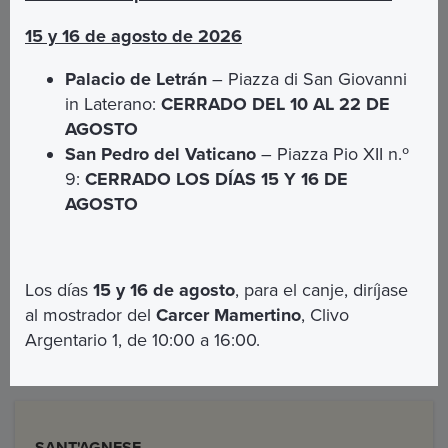
scarpe adeguate ad un pavimento antico e non
sempre piano, ed in funzione delle stagioni,
15 y 16 de agosto de 2026
indumenti adeguati alle temperature dei
sotterranei.
Palacio de Letrán
– Piazza di San Giovanni
All’interno della catacomba, è vietato fotografare
in Laterano:
CERRADO DEL 10 AL 22 DE
e fare riprese video.
AGOSTO
È vietato fumare all’interno dei monumenti
San Pedro del Vaticano
– Piazza Pio XII n.º
9:
CERRADO LOS DÍAS 15 Y 16 DE
Italiano,Inglese,
Lingue disponibili per le visite guidate
:
AGOSTO
Francese, Spagnolo e Tedesco
Per altri orari e giorni disponibili scrivere
a
info@omniavaticanrome.org
Los días
15 y 16 de agosto
, para el canje, diríjase
al mostrador del
Carcer Mamertino
, Clivo
Argentario 1, de 10:00 a 16:00.
Come arrivare con i mezzi pubblici
SANT'AGNESE