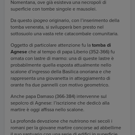
Nomentana, ove già esisteva una necropoli di
superficie con tombe singole e mausolei.
Da questo
ipogeo
originario, con l’inserimento della
tomba venerata, si svilupperà ben presto nel
sottosuolo una vasta rete catacombale comunitaria.
Oggetto di particolare attenzione fu la
tomba di
Agnese
che al tempo di papa Liberio (352-366) fu
ornata con lastre di marmo: una di queste lastre è
probabilmente quella esposta attualmente nello
scalone d’ingresso della Basilica onoriana e che
rappresenta una giovanetta in atteggiamento di
orante fra due pannelli con motivo geometrico.
Anche papa Damaso (366-384) intervenne sul
sepolcro di Agnese: l’iscrizione che dedicò alla
martire è oggi affissa nello scalone.
La profonda devozione che nutrirono nei secoli i
romani per la giovane martire concorse ad abbellirne
il suo santuario con una serie di edifici in superficie.