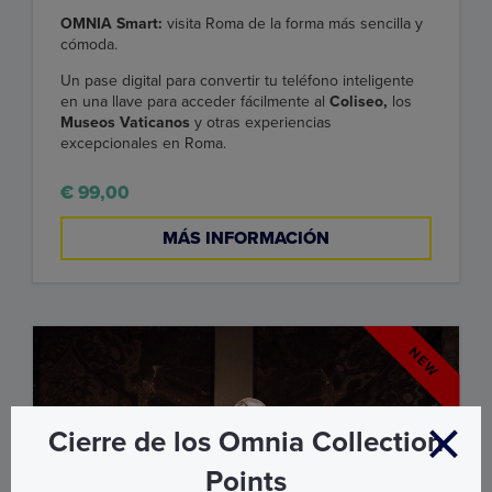
OMNIA Smart:
visita Roma de la forma más sencilla y
cómoda.
Un pase digital para convertir tu teléfono inteligente
en una llave para acceder fácilmente al
Coliseo,
los
Museos Vaticanos
y otras experiencias
excepcionales en Roma.
€ 99,00
MÁS INFORMACIÓN
Cierre de los Omnia Collection
Points