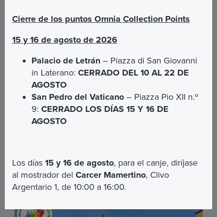
Cierre de los puntos Omnia Collection Points
15 y 16 de agosto de 2026
Palacio de Letrán
– Piazza di San Giovanni
in Laterano:
CERRADO DEL 10 AL 22 DE
AGOSTO
La Belleza de la Fe: del Corazón de
San Pedro del Vaticano
– Piazza Pio XII n.º
San Pedro a los Museos Vaticanos
9:
CERRADO LOS DÍAS 15 Y 16 DE
AGOSTO
Un itinerario ideal para quienes buscan una
experiencia estética y espiritual al mismo tiempo,
empezando por la Basílica de San Pedro.
Los días
15 y 16 de agosto
, para el canje, diríjase
€ 65,00
al mostrador del
Carcer Mamertino
, Clivo
MÁS INFORMACIÓN
Argentario 1, de 10:00 a 16:00.