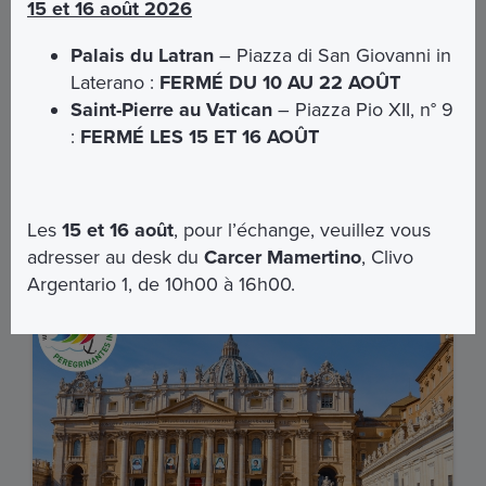
15 et 16 août 2026
Découvrez le cœur de la foi chrétienne à travers un
itinéraire unique qui allie histoire, spiritualité et beauté.
Palais du Latran
– Piazza di San Giovanni in
Cette expérience comprend la visite du Palais du
Laterano :
FERMÉ DU 10 AU 22 AOÛT
Latran avec audioguide ainsi qu’une visite guidée des
Catacombes de Saint-Sébastien, à la découverte des
Saint-Pierre au Vatican
– Piazza Pio XII, n° 9
racines du christianisme.
:
FERMÉ LES 15 ET 16 AOÛT
€ 22,00
EN SAVOIR PLUS
Les
15 et 16 août
, pour l’échange, veuillez vous
adresser au desk du
Carcer Mamertino
, Clivo
Argentario 1, de 10h00 à 16h00.