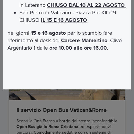
in Laterano
CHIUSO DAL 10 AL 22 AGOSTO
San Pietro in Vaticano - Piazza Pio XII n°9
CHIUSO
IL 15 E 16 AGOSTO
nei giorni
15 e 16 agosto
per lo scambio fare
riferimento al desk del
Carcere Mamertino
, Clivo
Argentario 1 dalle
ore 10.00 alle ore 16.00.
Il servizio Open Bus Vatican&Rome
Scopri la Città Eterna a bordo del nostro inconfondibile
Open Bus giallo Roma Cristiana
ed esplora nuovi
percorsi. Comodamente seduti e con un sistema di