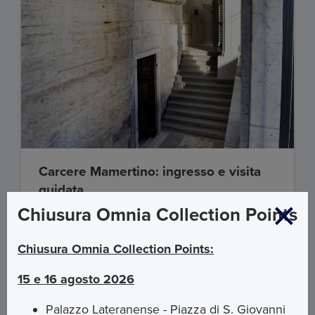
Carcere Mamertino: ingresso e visita
guidata
Chiusura Omnia Collection Points
Visita guidata della nota prigione dell’Antica
Roma, luogo dove gli Apostoli Pietro e Paolo vissero i
loro ultimi giorni.
Chiusura Omnia Collection Points:
€ 15,00
15 e 16 agosto 2026
SCOPRI DI PIÙ
Palazzo Lateranense - Piazza di S. Giovanni