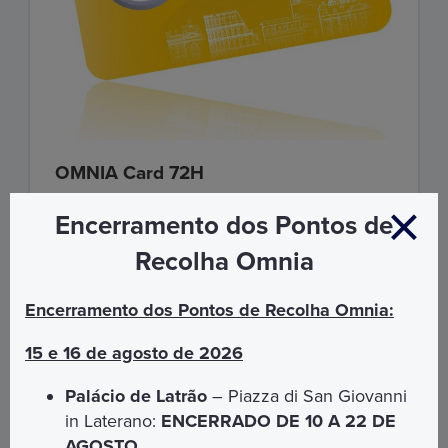
OMNIA Card 72H
O único
passe urbano em Roma
que oferece acesso
Encerramento dos Pontos de
a todos os serviços e tesouros da cidade, em um
período de
72 horas
. Tenha acesso aos
Museus do
Recolha Omnia
Vaticano e à Capela Sistina
, ao transporte público,
aos locais e museus do
"Roma Pass"
, como o
Coliseu
e a
Galeria Borghese
, e muito mais.
Encerramento dos Pontos de Recolha Omnia:
€ 149,00
15 e 16 de agosto de 2026
DESCUBRA MAIS
Palácio de Latrão
– Piazza di San Giovanni
in Laterano:
ENCERRADO DE 10 A 22 DE
AGOSTO