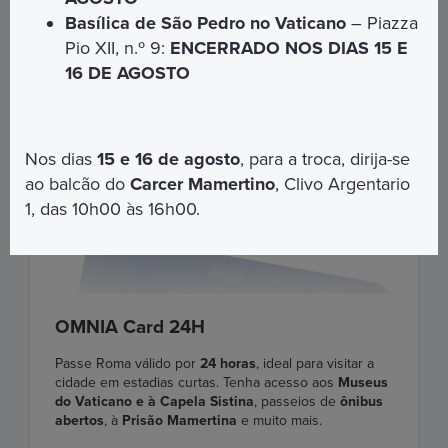
Basílica de São Pedro no Vaticano
– Piazza
Pio XII, n.º 9:
ENCERRADO NOS DIAS 15 E
16 DE AGOSTO
Nos dias
15 e 16 de agosto
, para a troca, dirija-se
ao balcão do
Carcer Mamertino
, Clivo Argentario
1, das 10h00 às 16h00.
OMNIA Card 24H
Passe Roma válido por
24 horas
, ideal para visitar a
cidade em estadias curtas. Tenha acesso aos
Museus
do Vaticano e à Capela Sistina
, passeios de
ônibus
abertos
, à
Prisão Mamertina
e muito mais.