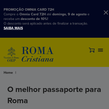
PROMOÇÃO OMNIA CARD 72H
Compre o
Omnia Card 72H
até
domingo, 9 de agosto
e
receba um
desconto de 10%!
O desconto será aplicado antes de finalizar a transação.
SAIBA MAIS
Home
|
O melhor passaporte para
Roma