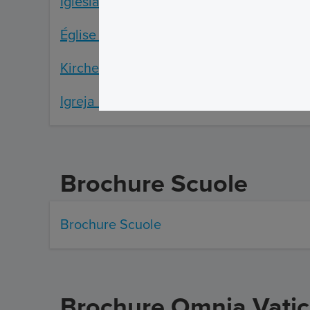
Iglesia S.Agnese in Agone folleto
Église de Sainte Agnese in Agone broch
Kirche von Sant'Agnese in Agone Brosch
Igreja de Sant'Agnese em Agone brochur
Brochure Scuole
Brochure Scuole
Brochure Omnia Vat