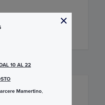
s
DAL 10 AL 22
in Agone
GOSTO
arcere Mamertino
,