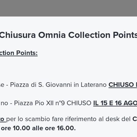
Chiusura Omnia Collection Point
tion Points:
e - Piazza di S. Giovanni in Laterano
CHIUSO 
mpagnata Chiesa S.Agnese 
cano - Piazza Pio XII n°9 CHIUSO
IL 15 E 16 A
to
per lo scambio fare riferimento al desk del
C
e
e
ore 10.00 alle ore 16.00.