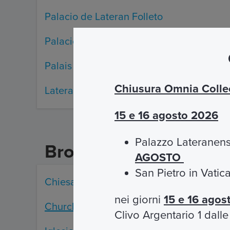
Palacio de Lateran Folleto
Palacio de Latrão Brochure
Palais de Lateran Brochure
Chiusura Omnia Collec
Lateranpalast Broschüre
15 e 16 agosto 2026
Palazzo Lateranens
Brochure visita acco
AGOSTO
San Pietro in Vati
Chiesa S.Agnese in Agone
nei giorni
15 e 16 agos
Church of Saint Agnes in Agone brochur
Clivo Argentario 1 dall