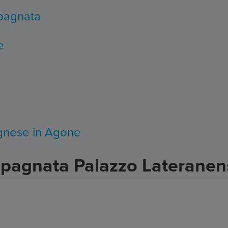
mpagnata
e
Agnese in Agone
mpagnata Palazzo Lateranen