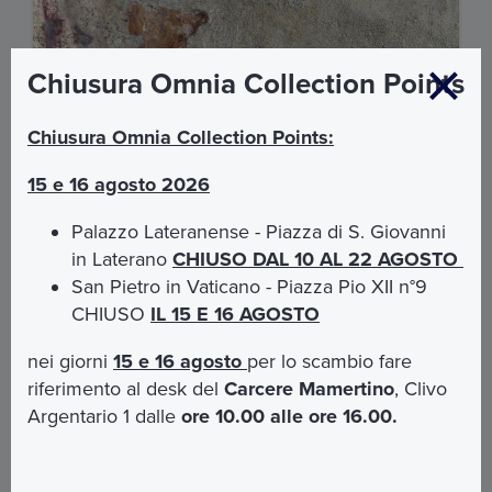
Chiusura Omnia Collection Points
Le Catacombe di Priscilla
Chiusura Omnia Collection Points:
La Catacomba di Priscilla.
La regina delle catacombe.
15 e 16 agosto 2026
€ 12,00
Palazzo Lateranense - Piazza di S. Giovanni
in Laterano
CHIUSO DAL 10 AL 22 AGOSTO
SCOPRI DI PIÙ
San Pietro in Vaticano - Piazza Pio XII n°9
CHIUSO
IL 15 E 16 AGOSTO
nei giorni
15 e 16 agosto
per lo scambio fare
riferimento al desk del
Carcere Mamertino
, Clivo
Argentario 1 dalle
ore 10.00 alle ore 16.00.