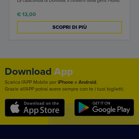
La catacomba di Domitilla. Il cimitero della
gens Flavia
.
€ 12,00
SCOPRI DI PIÙ
Download
App
Scarica l'APP Mobile per
iPhone
e
Android
.
Grazie all'APP potrai avere sempre con te i tuoi biglietti.