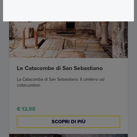
Le Catacombe di San Sebastiano
La Catacomba di San Sebastiano. Il
cimitero ad
catacumbas
.
€ 12,00
SCOPRI DI PIÙ