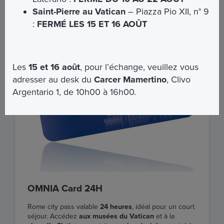
Saint-Pierre au Vatican
– Piazza Pio XII, n° 9
:
FERMÉ LES 15 ET 16 AOÛT
Les
15 et 16 août
, pour l’échange, veuillez vous
adresser au desk du
Carcer Mamertino
, Clivo
Argentario 1, de 10h00 à 16h00.
OMNIA Card 24H
Rome city pass valable
24 heures
, idéal pour un court
séjour. Accédez
aux musées du Vatican
et à la