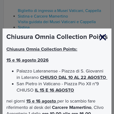
Biglietto di ingresso a Musei Vaticani, Cappella
Sistina e Carcere Mamertino
Visita guidata dei Musei Vaticani e Cappella
Sistina
La Bellezza della Fede: dal Cuore di San Pietro ai
Chiusura Omnia Collection Points
Musei Vaticani
Da San Giovanni a San Pietro, la Chiesa in
Chiusura Omnia Collection Points:
cammino
15 e 16 agosto 2026
Palazzo Lateranense - Piazza di S. Giovanni
in Laterano
CHIUSO DAL 10 AL 22 AGOSTO
San Pietro in Vaticano - Piazza Pio XII n°9
Esplora la Roma
CHIUSO
IL 15 E 16 AGOSTO
sotterranea delle sacre
nei giorni
15 e 16 agosto
per lo scambio fare
riferimento al desk del
Carcere Mamertino
, Clivo
basiliche
Argentario 1 dalle
ore 10.00 alle ore 16.00.