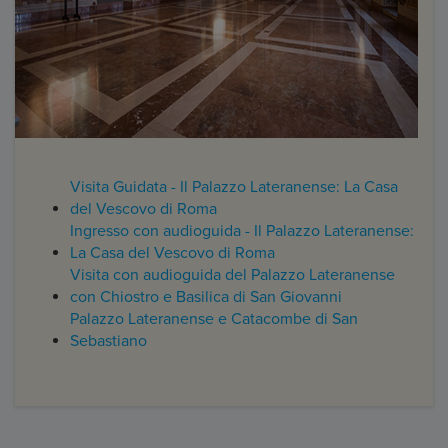
Visita Guidata - Il Palazzo Lateranense: La Casa
del Vescovo di Roma
Ingresso con audioguida - Il Palazzo Lateranense:
La Casa del Vescovo di Roma
Visita con audioguida del Palazzo Lateranense
con Chiostro e Basilica di San Giovanni
Palazzo Lateranense e Catacombe di San
Sebastiano